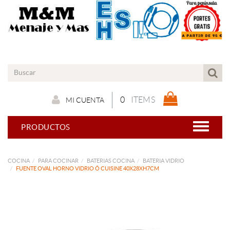
0
ITEMS
MI CUENTA
PRODUCTOS
COCINA
PARA COCINAR
BATERIAS COCINA
BATERIA VIDRIO
FUENTE OVAL HORNO VIDRIO Ô CUISINE 40X28XH7CM