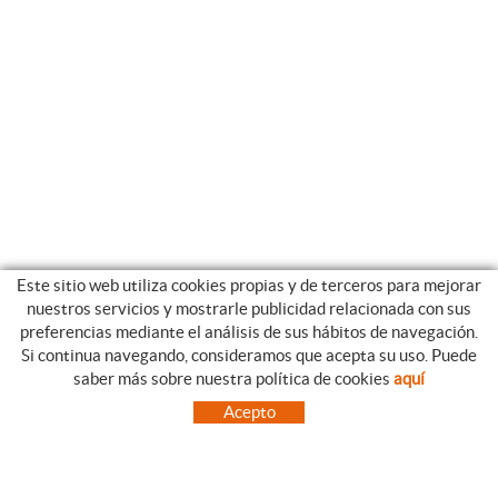
Este sitio web utiliza cookies propias y de terceros para mejorar
nuestros servicios y mostrarle publicidad relacionada con sus
preferencias mediante el análisis de sus hábitos de navegación.
Si continua navegando, consideramos que acepta su uso. Puede
CATEGORIAS
GUIA DE COMPRA
saber más sobre nuestra política de cookies
aquí
EMPRESA
CONDICIONES DE COMPRA
Acepto
NUESTRO BLOG
PAGO
SITUACIÓN
ENVÍO
CONTACTO
CAMBIOS Y DEVOLUCIONES
OFERTAS