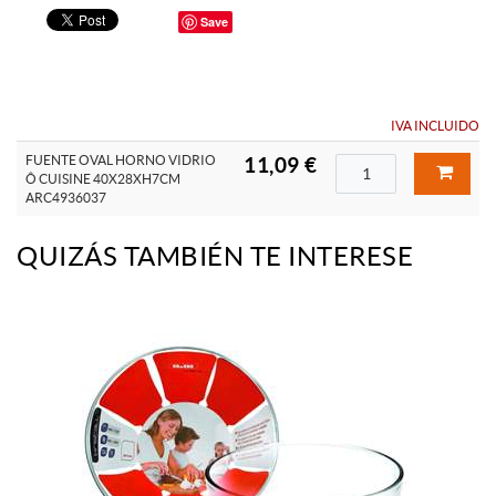
Save
IVA INCLUIDO
FUENTE OVAL HORNO VIDRIO
11,09 €
Ô CUISINE 40X28XH7CM
ARC4936037
QUIZÁS TAMBIÉN TE INTERESE