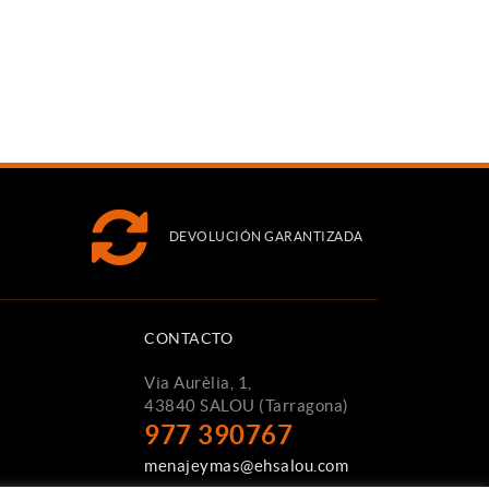
DEVOLUCIÓN GARANTIZADA
CONTACTO
Via Aurèlia, 1,
43840 SALOU (Tarragona)
977 390767
menajeymas@ehsalou.com