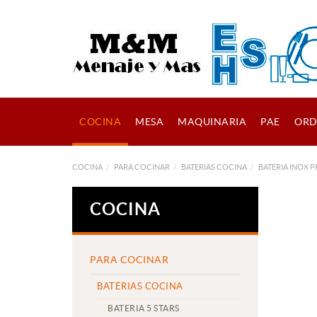
COCINA
MESA
MAQUINARIA
PAE
ORD
COCINA
PARA COCINAR
BATERIAS COCINA
BATERIA INOX 
COCINA
PARA COCINAR
BATERIAS COCINA
BATERIA 5 STARS