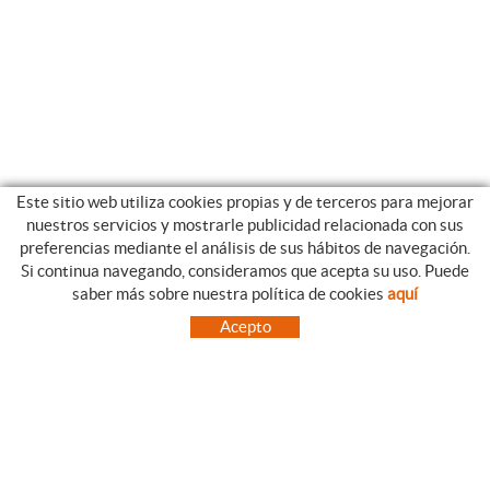
Este sitio web utiliza cookies propias y de terceros para mejorar
nuestros servicios y mostrarle publicidad relacionada con sus
preferencias mediante el análisis de sus hábitos de navegación.
Si continua navegando, consideramos que acepta su uso. Puede
CATEGORIAS
GUIA DE COMPRA
saber más sobre nuestra política de cookies
aquí
EMPRESA
CONDICIONES DE COMPRA
Acepto
NUESTRO BLOG
PAGO
SITUACIÓN
ENVÍO
CONTACTO
CAMBIOS Y DEVOLUCIONES
OFERTAS
NOVEDADES