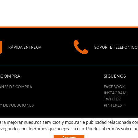
RÁPIDA ENTREGA
SOPORTE TELEFONICO
E COMPRA
SÍGUENOS
ONES DE COMPRA
FACEBOOK
INSTAGRAM
TWITTER
 Y DEVOLUCIONES
PINTEREST
para mejorar nuestros servicios y mostrarle publicidad relacionada co
avegando, consideramos que acepta su uso. Puede saber más sobre nu
POLÍTICA DE COOKIES
AVISO LEGAL
CONDICIONES DE USO
Acepto