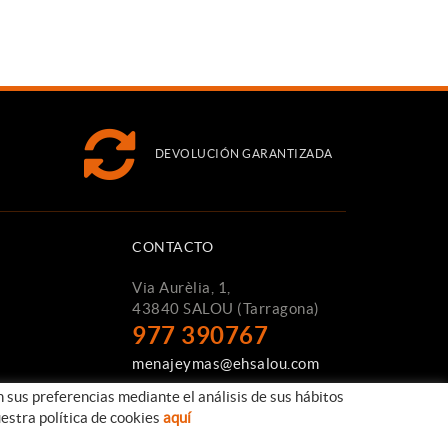
DEVOLUCIÓN GARANTIZADA
CONTACTO
Via Aurèlia, 1,
43840 SALOU (Tarragona)
977 390767
menajeymas@ehsalou.com
n sus preferencias mediante el análisis de sus hábitos
estra política de cookies
aquí
Distribuido por:
TAEMSA