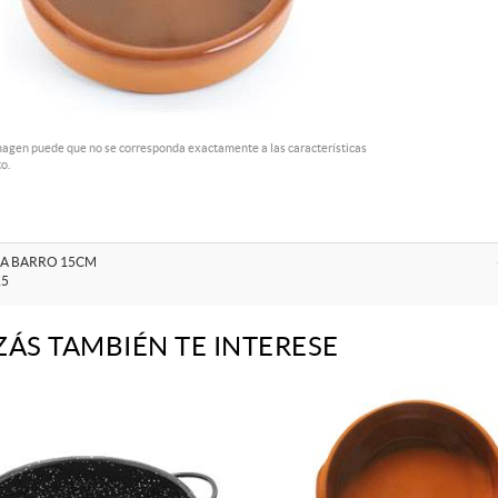
magen puede que no se corresponda exactamente a las características
o.
A BARRO 15CM
5
ZÁS TAMBIÉN TE INTERESE