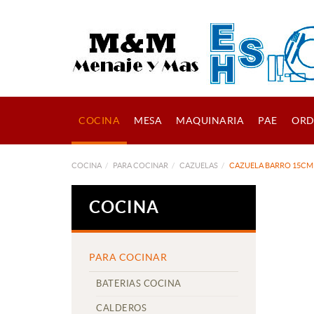
COCINA
MESA
MAQUINARIA
PAE
ORD
COCINA
PARA COCINAR
CAZUELAS
CAZUELA BARRO 15CM
COCINA
PARA COCINAR
BATERIAS COCINA
CALDEROS