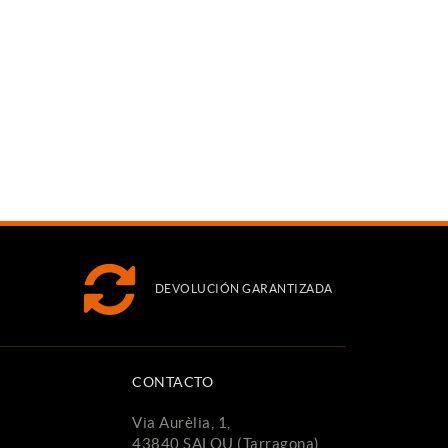
DEVOLUCIÓN GARANTIZADA
CONTACTO
Via Aurèlia, 1,
43840 SALOU (Tarragona)