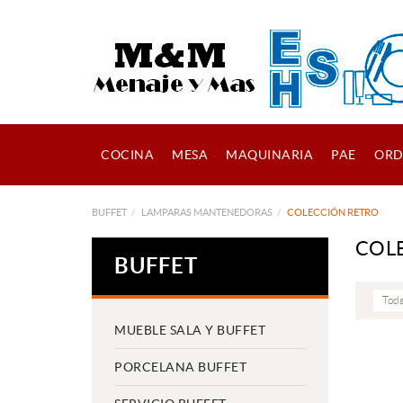
COCINA
MESA
MAQUINARIA
PAE
ORD
BUFFET
LAMPARAS MANTENEDORAS
COLECCIÓN RETRO
COL
BUFFET
Toda
MUEBLE SALA Y BUFFET
PORCELANA BUFFET