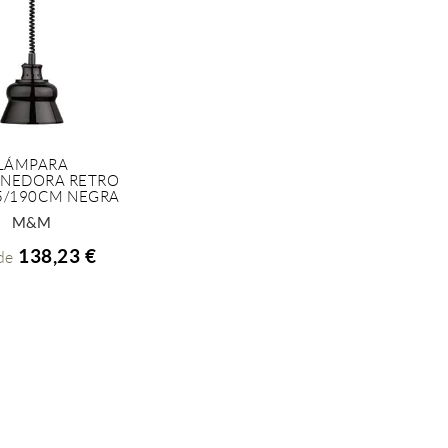
LÁMPARA
NEDORA RETRO
+ INFO
5/190CM NEGRA
M&M
138,23 €
de