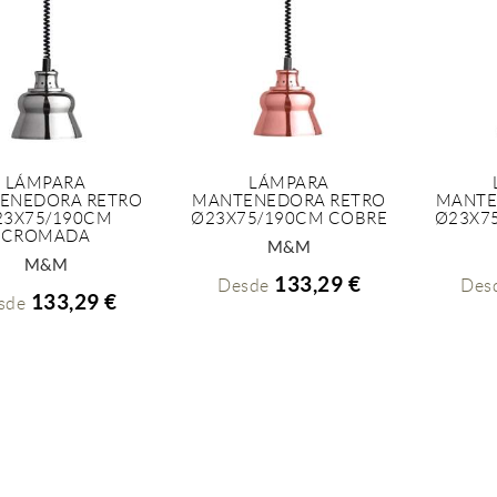
LÁMPARA
LÁMPARA
ENEDORA RETRO
MANTENEDORA RETRO
MANTE
+ INFO
+ INFO
23X75/190CM
Ø23X75/190CM COBRE
Ø23X7
CROMADA
M&M
M&M
133,29 €
Desde
Des
133,29 €
sde