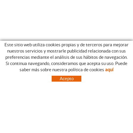
Este sitio web utiliza cookies propias y de terceros para mejorar
nuestros servicios y mostrarle publicidad relacionada con sus
preferencias mediante el análisis de sus hábitos de navegación.
Si continua navegando, consideramos que acepta su uso. Puede
CATEGORIAS
GUIA DE COMPRA
saber más sobre nuestra política de cookies
aquí
EMPRESA
CONDICIONES DE COMPRA
Acepto
NUESTRO BLOG
PAGO
SITUACIÓN
ENVÍO
CONTACTO
CAMBIOS Y DEVOLUCIONES
OFERTAS
NOVEDADES
SÍGUENOS
CONTACTO