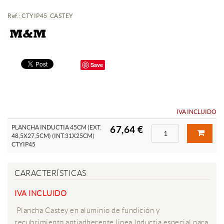
Ref.: CTYIP45 CASTEY
Save
IVA INCLUIDO
PLANCHA INDUCTIA 45CM (EXT.
67,64 €
48,5X27,5CM) (INT.31X25CM)
CTYIP45
CARACTERÍSTICAS
IVA INCLUIDO
Plancha Castey en aluminio de fundición y
recubrimiento antiadherente linea Inductia especial para