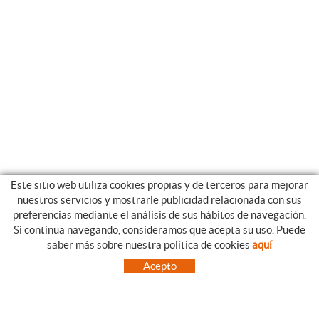
Este sitio web utiliza cookies propias y de terceros para mejorar
nuestros servicios y mostrarle publicidad relacionada con sus
preferencias mediante el análisis de sus hábitos de navegación.
Si continua navegando, consideramos que acepta su uso. Puede
CATEGORIAS
GUIA DE COMPRA
saber más sobre nuestra política de cookies
aquí
EMPRESA
CONDICIONES DE COMPRA
Acepto
NUESTRO BLOG
PAGO
SITUACIÓN
ENVÍO
CONTACTO
CAMBIOS Y DEVOLUCIONES
OFERTAS