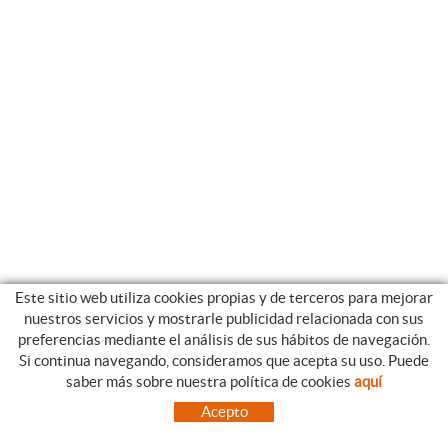
Este sitio web utiliza cookies propias y de terceros para mejorar
nuestros servicios y mostrarle publicidad relacionada con sus
preferencias mediante el análisis de sus hábitos de navegación.
Si continua navegando, consideramos que acepta su uso. Puede
CATEGORIAS
GUIA DE COMPRA
saber más sobre nuestra política de cookies
aquí
EMPRESA
CONDICIONES DE COMPRA
Acepto
NUESTRO BLOG
PAGO
SITUACIÓN
ENVÍO