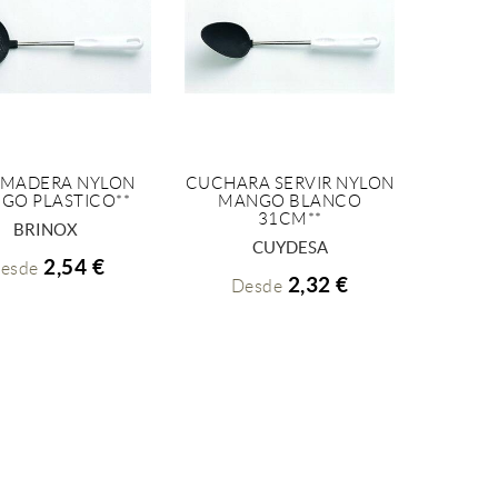
UMADERA NYLON
CUCHARA SERVIR NYLON
GO PLASTICO**
MANGO BLANCO
+ INFO
+ INFO
31CM**
BRINOX
CUYDESA
2,54 €
esde
2,32 €
Desde