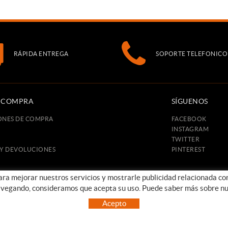
RÁPIDA ENTREGA
SOPORTE TELEFONICO
E COMPRA
SÍGUENOS
ONES DE COMPRA
FACEBOOK
INSTAGRAM
TWITTER
 Y DEVOLUCIONES
PINTEREST
para mejorar nuestros servicios y mostrarle publicidad relacionada co
avegando, consideramos que acepta su uso. Puede saber más sobre nu
POLÍTICA DE COOKIES
AVISO LEGAL
CONDICIONES DE USO
Acepto