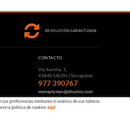
DEVOLUCIÓN GARANTIZADA
CONTACTO
Via Aurèlia, 1,
43840 SALOU (Tarragona)
977 390767
menajeymas@ehsalou.com
n sus preferencias mediante el análisis de sus hábitos
estra política de cookies
aquí
Distribuido por:
TAEMSA