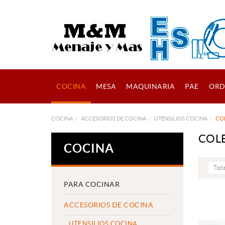
COCINA
MESA
MAQUINARIA
PAE
ORD
COCINA
ACCESORIOS DE COCINA
UTENSILIOS COCINA
CO
COL
COCINA
Toda
PARA COCINAR
ACCESORIOS DE COCINA
UTENSILIOS COCINA