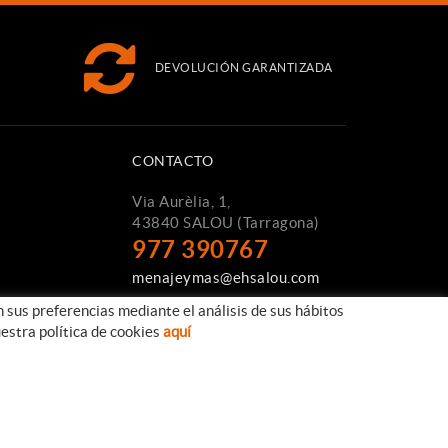
DEVOLUCIÓN GARANTIZADA
CONTACTO
Via Aurèlia, 1,
43840 SALOU (Tarragona)
977 390767
menajeymas@ehsalou.com
n sus preferencias mediante el análisis de sus hábitos
estra política de cookies
aquí
Distribuido por:
TAEMSA