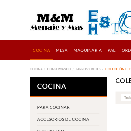
COCINA
MESA
MAQUINARIA
PAE
ORD
COCINA
CONSERVANDO
TARROS Y BOTES
COLECCIÓN FLI
COLE
COCINA
Toda
PARA COCINAR
ACCESORIOS DE COCINA