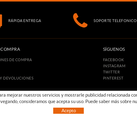
RÁPIDA ENTREGA
SOPORTE TELEFONICO
E COMPRA
SÍGUENOS
ONES DE COMPRA
FACEBOOK
INSTAGRAM
TWITTER
 Y DEVOLUCIONES
PINTEREST
para mejorar nuestros servicios y mostrarle publicidad relacionada co
avegando, consideramos que acepta su uso. Puede saber más sobre nu
POLÍTICA DE COOKIES
AVISO LEGAL
CONDICIONES DE USO
Acepto