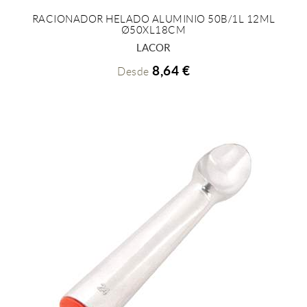
RACIONADOR HELADO ALUMINIO 50B/1L 12ML
Ø50XL18CM
+ INFO
LACOR
8,64 €
Desde