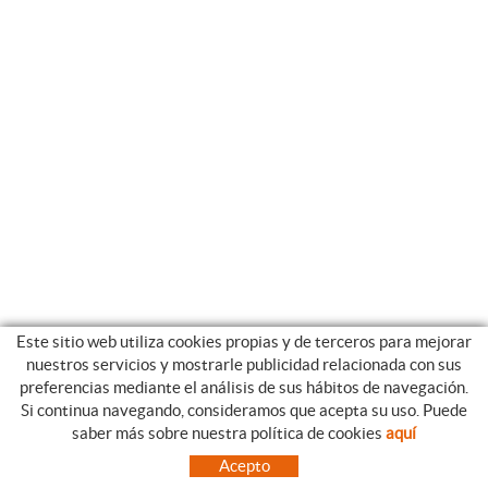
Este sitio web utiliza cookies propias y de terceros para mejorar
nuestros servicios y mostrarle publicidad relacionada con sus
preferencias mediante el análisis de sus hábitos de navegación.
Si continua navegando, consideramos que acepta su uso. Puede
CATEGORIAS
GUIA DE COMPRA
saber más sobre nuestra política de cookies
aquí
EMPRESA
CONDICIONES DE COMPRA
Acepto
NUESTRO BLOG
PAGO