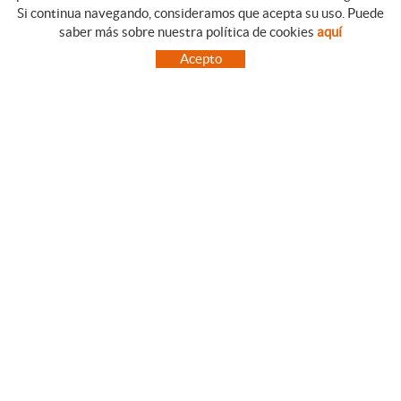
Si continua navegando, consideramos que acepta su uso. Puede
CATEGORIAS
GUIA DE COMPRA
saber más sobre nuestra política de cookies
aquí
EMPRESA
CONDICIONES DE COMPRA
Acepto
NUESTRO BLOG
PAGO
SITUACIÓN
ENVÍO
CONTACTO
CAMBIOS Y DEVOLUCIONES
OFERTAS
NOVEDADES
SÍGUENOS
CONTACTO
FACEBOOK
Via Aurèlia, 1,
INSTAGRAM
43840 SALOU (Tarragona)
TWITTER
977 390767
PINTEREST
menajeymas@ehsalou.com