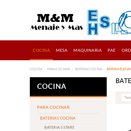
COCINA
MESA
MAQUINARIA
PAE
ORD
COCINA
PARA COCINAR
BATERIAS COCINA
BATERIA ELEGA
BAT
COCINA
Toda
PARA COCINAR
BATERIAS COCINA
BATERIA 5 STARS