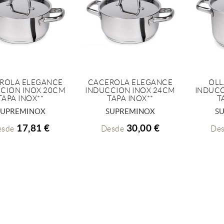
ROLA ELEGANCE
CACEROLA ELEGANCE
OLL
CION INOX 20CM
INDUCCION INOX 24CM
INDUCC
+ INFO
+ INFO
TAPA INOX**
TAPA INOX**
T
SUPREMINOX
SUPREMINOX
S
17,81 €
30,00 €
esde
Desde
De