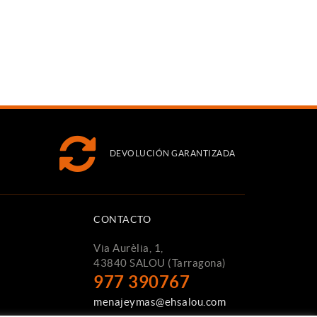
DEVOLUCIÓN GARANTIZADA
CONTACTO
Via Aurèlia, 1,
43840 SALOU (Tarragona)
977 390767
menajeymas@ehsalou.com