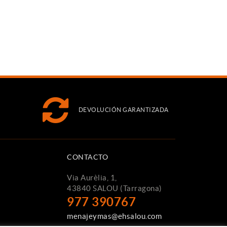
DEVOLUCIÓN GARANTIZADA
CONTACTO
Via Aurèlia, 1,
43840 SALOU (Tarragona)
977 390767
menajeymas@ehsalou.com