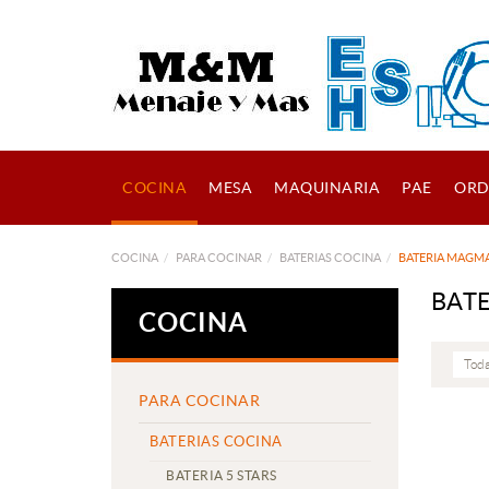
COCINA
MESA
MAQUINARIA
PAE
ORD
COCINA
PARA COCINAR
BATERIAS COCINA
BATERIA MAGMA
BATE
COCINA
Toda
PARA COCINAR
BATERIAS COCINA
BATERIA 5 STARS