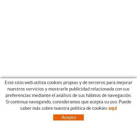
Este sitio web utiliza cookies propias y de terceros para mejorar
nuestros servicios y mostrarle publicidad relacionada con sus
preferencias mediante el análisis de sus hábitos de navegación.
Si continua navegando, consideramos que acepta su uso. Puede
CATEGORIAS
GUIA DE COMPRA
saber más sobre nuestra política de cookies
aquí
EMPRESA
CONDICIONES DE COMPRA
Acepto
NUESTRO BLOG
PAGO
SITUACIÓN
ENVÍO
CONTACTO
CAMBIOS Y DEVOLUCIONES