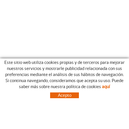
Este sitio web utiliza cookies propias y de terceros para mejorar
nuestros servicios y mostrarle publicidad relacionada con sus
preferencias mediante el análisis de sus hábitos de navegación.
Si continua navegando, consideramos que acepta su uso. Puede
CATEGORIAS
GUIA DE COMPRA
saber más sobre nuestra política de cookies
aquí
EMPRESA
CONDICIONES DE COMPRA
Acepto
NUESTRO BLOG
PAGO
SITUACIÓN
ENVÍO
CONTACTO
CAMBIOS Y DEVOLUCIONES
OFERTAS
NOVEDADES