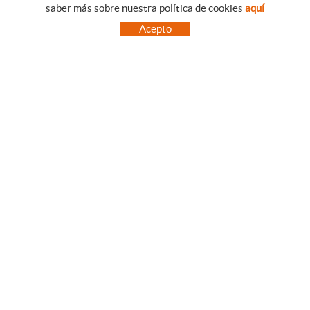
saber más sobre nuestra política de cookies
aquí
EMPRESA
CONDICIONES DE COMPRA
Acepto
NUESTRO BLOG
PAGO
SITUACIÓN
ENVÍO
CONTACTO
CAMBIOS Y DEVOLUCIONES
OFERTAS
NOVEDADES
SÍGUENOS
CONTACTO
FACEBOOK
Via Aurèlia, 1,
INSTAGRAM
43840 SALOU (Tarragona)
TWITTER
977 390767
PINTEREST
menajeymas@ehsalou.com