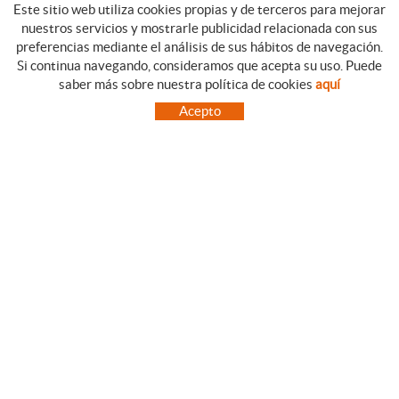
Este sitio web utiliza cookies propias y de terceros para mejorar
nuestros servicios y mostrarle publicidad relacionada con sus
preferencias mediante el análisis de sus hábitos de navegación.
Si continua navegando, consideramos que acepta su uso. Puede
CATEGORIAS
GUIA DE COMPRA
saber más sobre nuestra política de cookies
aquí
EMPRESA
CONDICIONES DE COMPRA
Acepto
NUESTRO BLOG
PAGO
SITUACIÓN
ENVÍO
CONTACTO
CAMBIOS Y DEVOLUCIONES
OFERTAS
NOVEDADES
SÍGUENOS
CONTACTO
FACEBOOK
Via Aurèlia, 1,
INSTAGRAM
43840 SALOU (Tarragona)
TWITTER
977 390767
PINTEREST
menajeymas@ehsalou.com