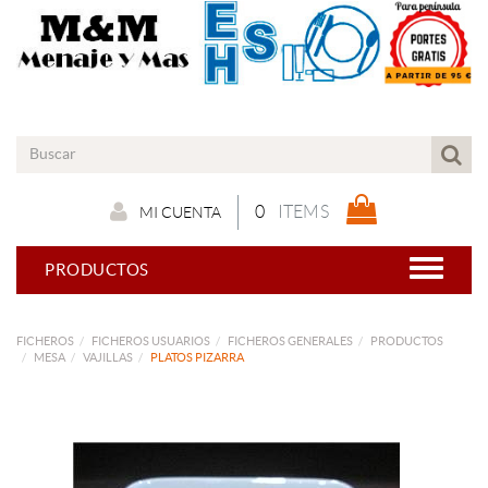
0
ITEMS
MI CUENTA
PRODUCTOS
FICHEROS
FICHEROS USUARIOS
FICHEROS GENERALES
PRODUCTOS
MESA
VAJILLAS
PLATOS PIZARRA