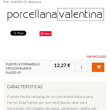
Ref.: VLA320-19 Valentina
Save
IVA INCLUIDO
FUENTE LE FORNARELLE
12,27 €
19X12CM BLANCA
VLA320-19
CARACTERÍSTICAS
Fuente honda rectangular en porcelana blanca para
horno. Esta fuente por sus medidas es ideal para
porciones individuales de pasta, canelones, lasaña, etc