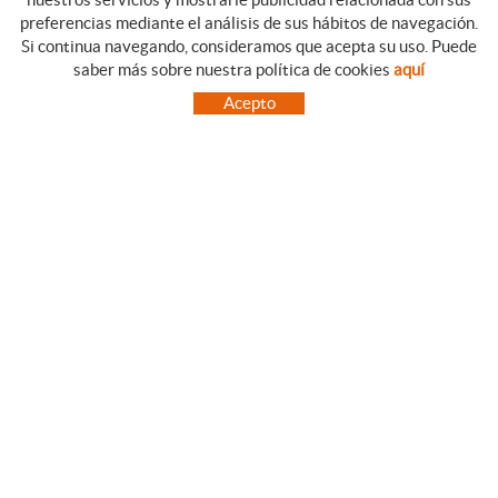
preferencias mediante el análisis de sus hábitos de navegación.
Si continua navegando, consideramos que acepta su uso. Puede
CATEGORIAS
GUIA DE COMPRA
saber más sobre nuestra política de cookies
aquí
EMPRESA
CONDICIONES DE COMPRA
Acepto
NUESTRO BLOG
PAGO
SITUACIÓN
ENVÍO
CONTACTO
CAMBIOS Y DEVOLUCIONES
OFERTAS
NOVEDADES
SÍGUENOS
CONTACTO
FACEBOOK
Via Aurèlia, 1,
INSTAGRAM
43840 SALOU (Tarragona)
TWITTER
977 390767
PINTEREST
menajeymas@ehsalou.com