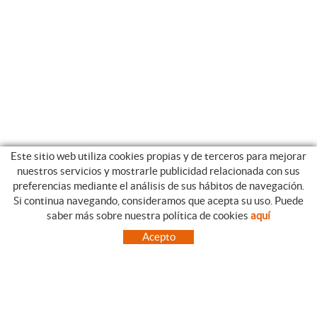
Este sitio web utiliza cookies propias y de terceros para mejorar
nuestros servicios y mostrarle publicidad relacionada con sus
preferencias mediante el análisis de sus hábitos de navegación.
Si continua navegando, consideramos que acepta su uso. Puede
CATEGORIAS
GUIA DE COMPRA
saber más sobre nuestra política de cookies
aquí
EMPRESA
CONDICIONES DE COMPRA
Acepto
NUESTRO BLOG
PAGO
SITUACIÓN
ENVÍO
CONTACTO
CAMBIOS Y DEVOLUCIONES
OFERTAS
NOVEDADES