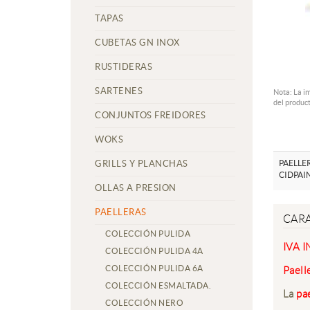
TAPAS
CUBETAS GN INOX
RUSTIDERAS
SARTENES
Nota: La i
del product
CONJUNTOS FREIDORES
WOKS
GRILLS Y PLANCHAS
PAELLE
CIDPAI
OLLAS A PRESION
PAELLERAS
CARA
COLECCIÓN PULIDA
IVA 
COLECCIÓN PULIDA 4A
COLECCIÓN PULIDA 6A
Paell
COLECCIÓN ESMALTADA.
La
pae
COLECCIÓN NERO