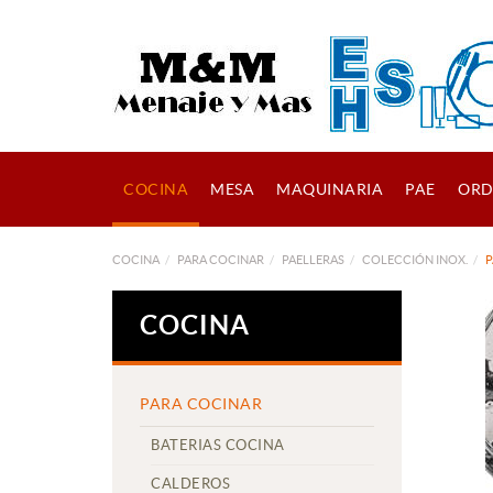
COCINA
MESA
MAQUINARIA
PAE
ORD
COCINA
PARA COCINAR
PAELLERAS
COLECCIÓN INOX.
P
COCINA
PARA COCINAR
BATERIAS COCINA
CALDEROS