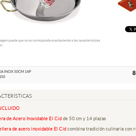
magen puede que no se corresponda exactamente a las características
o.
RA INOX 50CM 14P
8
N50
CTERÍSTICAS
INCLUIDO
era de Acero Inoxidable El Cid
de 50 cm y 14 plazas
llera de acero inoxidable El Cid
combina tradición culinaria con re