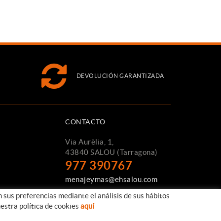
DEVOLUCIÓN GARANTIZADA
CONTACTO
Via Aurèlia, 1,
43840 SALOU (Tarragona)
977 390767
menajeymas@ehsalou.com
n sus preferencias mediante el análisis de sus hábitos
estra política de cookies
aquí
Distribuido por:
TAEMSA