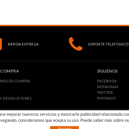
RÁPIDA ENTREGA
SOPORTE TELEFONICO
E COMPRA
SÍGUENOS
ONES DE COMPRA
FACEBOOK
INSTAGRAM
TWITTER
 Y DEVOLUCIONES
PINTEREST
para mejorar nuestros servicios y mostrarle publicidad relacionada co
avegando, consideramos que acepta su uso. Puede saber más sobre nu
POLÍTICA DE COOKIES
AVISO LEGAL
CONDICIONES DE USO
Acepto