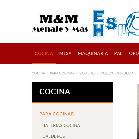
COCINA
MESA
MAQUINARIA
PAE
ORD
COCINA
PARA COCINAR
SARTENES
COLECCIÓN PULIDA
COCINA
PARA COCINAR
BATERIAS COCINA
CALDEROS