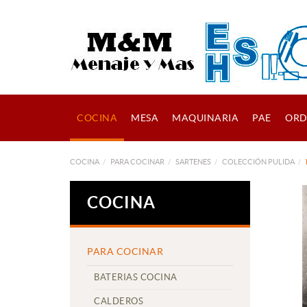
COCINA
MESA
MAQUINARIA
PAE
ORD
COCINA
PARA COCINAR
SARTENES
COLECCIÓN PULIDA
COCINA
PARA COCINAR
BATERIAS COCINA
CALDEROS