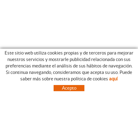
Este sitio web utiliza cookies propias y de terceros para mejorar
nuestros servicios y mostrarle publicidad relacionada con sus
preferencias mediante el análisis de sus hábitos de navegación.
Si continua navegando, consideramos que acepta su uso. Puede
CATEGORIAS
GUIA DE COMPRA
saber más sobre nuestra política de cookies
aquí
EMPRESA
CONDICIONES DE COMPRA
Acepto
NUESTRO BLOG
PAGO
SITUACIÓN
ENVÍO
CONTACTO
CAMBIOS Y DEVOLUCIONES
OFERTAS
NOVEDADES
SÍGUENOS
CONTACTO