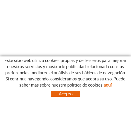
Este sitio web utiliza cookies propias y de terceros para mejorar
nuestros servicios y mostrarle publicidad relacionada con sus
preferencias mediante el análisis de sus hábitos de navegación.
Si continua navegando, consideramos que acepta su uso. Puede
CATEGORIAS
GUIA DE COMPRA
saber más sobre nuestra política de cookies
aquí
EMPRESA
CONDICIONES DE COMPRA
Acepto
NUESTRO BLOG
PAGO
SITUACIÓN
ENVÍO
CONTACTO
CAMBIOS Y DEVOLUCIONES
OFERTAS
NOVEDADES