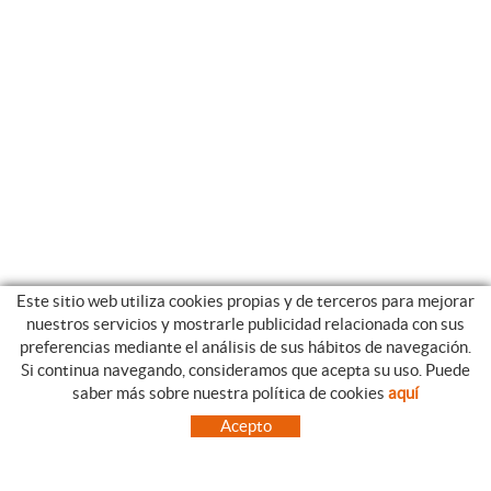
Este sitio web utiliza cookies propias y de terceros para mejorar
nuestros servicios y mostrarle publicidad relacionada con sus
preferencias mediante el análisis de sus hábitos de navegación.
Si continua navegando, consideramos que acepta su uso. Puede
CATEGORIAS
GUIA DE COMPRA
saber más sobre nuestra política de cookies
aquí
EMPRESA
CONDICIONES DE COMPRA
Acepto
NUESTRO BLOG
PAGO
SITUACIÓN
ENVÍO
CONTACTO
CAMBIOS Y DEVOLUCIONES