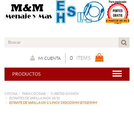
0
ITEMS
MI CUENTA
PRODUCTOS
COCINA
PARA COCINAR
CUBETAS GN INOX
ESTANTES DE VARILLA INOX 18/10
ESTANTE DE VARILLA GN 1/1 INOX 530X325MM Ø7XØ3MM