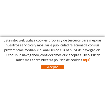
Este sitio web utiliza cookies propias y de terceros para mejorar
nuestros servicios y mostrarle publicidad relacionada con sus
preferencias mediante el análisis de sus hábitos de navegación.
Si continua navegando, consideramos que acepta su uso. Puede
CATEGORIAS
GUIA DE COMPRA
saber más sobre nuestra política de cookies
aquí
EMPRESA
CONDICIONES DE COMPRA
Acepto
NUESTRO BLOG
PAGO
SITUACIÓN
ENVÍO
CONTACTO
CAMBIOS Y DEVOLUCIONES
OFERTAS
NOVEDADES
SÍGUENOS
CONTACTO