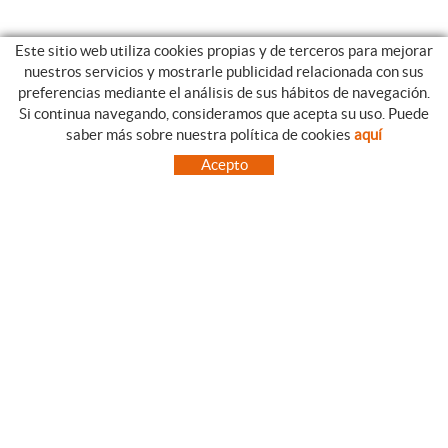
Este sitio web utiliza cookies propias y de terceros para mejorar
nuestros servicios y mostrarle publicidad relacionada con sus
preferencias mediante el análisis de sus hábitos de navegación.
Si continua navegando, consideramos que acepta su uso. Puede
CATEGORIAS
GUIA DE COMPRA
saber más sobre nuestra política de cookies
aquí
EMPRESA
CONDICIONES DE COMPRA
Acepto
NUESTRO BLOG
PAGO
SITUACIÓN
ENVÍO
CONTACTO
CAMBIOS Y DEVOLUCIONES
OFERTAS
NOVEDADES
SÍGUENOS
CONTACTO
FACEBOOK
Via Aurèlia, 1,
INSTAGRAM
43840 SALOU (Tarragona)
TWITTER
977 390767
PINTEREST
menajeymas@ehsalou.com