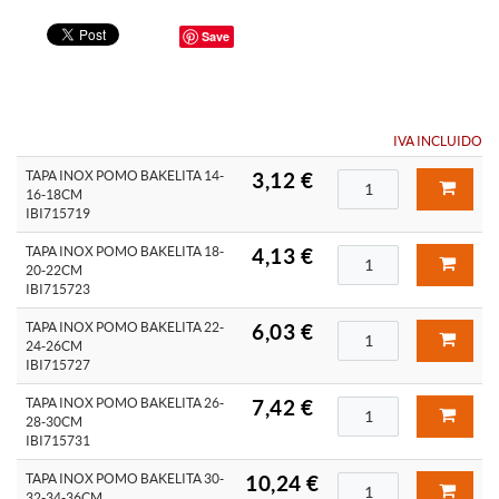
Save
IVA INCLUIDO
TAPA INOX POMO BAKELITA 14-
3,12 €
16-18CM
IBI715719
TAPA INOX POMO BAKELITA 18-
4,13 €
20-22CM
IBI715723
TAPA INOX POMO BAKELITA 22-
6,03 €
24-26CM
IBI715727
TAPA INOX POMO BAKELITA 26-
7,42 €
28-30CM
IBI715731
TAPA INOX POMO BAKELITA 30-
10,24 €
32-34-36CM