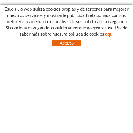
Este sitio web utiliza cookies propias y de terceros para mejorar
nuestros servicios y mostrarle publicidad relacionada con sus
preferencias mediante el análisis de sus hábitos de navegación.
Si continua navegando, consideramos que acepta su uso. Puede
CATEGORIAS
GUIA DE COMPRA
saber más sobre nuestra política de cookies
aquí
EMPRESA
CONDICIONES DE COMPRA
Acepto
NUESTRO BLOG
PAGO
SITUACIÓN
ENVÍO
CONTACTO
CAMBIOS Y DEVOLUCIONES
OFERTAS
NOVEDADES
SÍGUENOS
CONTACTO
FACEBOOK
Via Aurèlia, 1,
INSTAGRAM
43840 SALOU (Tarragona)
TWITTER
977 390767
PINTEREST
menajeymas@ehsalou.com