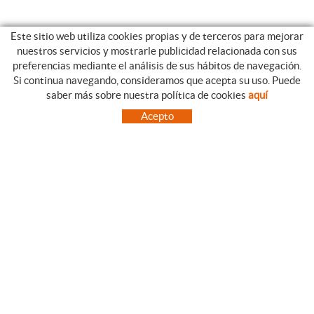
Este sitio web utiliza cookies propias y de terceros para mejorar
nuestros servicios y mostrarle publicidad relacionada con sus
preferencias mediante el análisis de sus hábitos de navegación.
Si continua navegando, consideramos que acepta su uso. Puede
CATEGORIAS
GUIA DE COMPRA
saber más sobre nuestra política de cookies
aquí
EMPRESA
CONDICIONES DE COMPRA
Acepto
NUESTRO BLOG
PAGO
SITUACIÓN
ENVÍO
CONTACTO
CAMBIOS Y DEVOLUCIONES
OFERTAS
NOVEDADES
SÍGUENOS
CONTACTO
FACEBOOK
Via Aurèlia, 1,
INSTAGRAM
43840 SALOU (Tarragona)
TWITTER
977 390767
PINTEREST
menajeymas@ehsalou.com