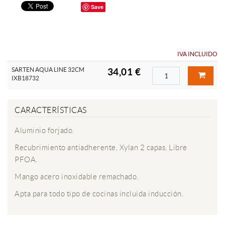
Save
IVA INCLUIDO
SARTEN AQUA LINE 32CM
34,01 €
IXB18732
CARACTERÍSTICAS
Aluminio forjado.
Recubrimiento antiadherente, Xylan 2 capas. Libre
PFOA.
Mango acero inoxidable remachado.
Apta para todo tipo de cocinas incluida inducción.