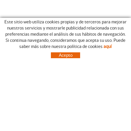
Este sitio web utiliza cookies propias y de terceros para mejorar
nuestros servicios y mostrarle publicidad relacionada con sus
preferencias mediante el análisis de sus hábitos de navegación.
Si continua navegando, consideramos que acepta su uso. Puede
CATEGORIAS
GUIA DE COMPRA
saber más sobre nuestra política de cookies
aquí
EMPRESA
CONDICIONES DE COMPRA
Acepto
NUESTRO BLOG
PAGO
SITUACIÓN
ENVÍO
CONTACTO
CAMBIOS Y DEVOLUCIONES
OFERTAS
NOVEDADES
SÍGUENOS
CONTACTO
FACEBOOK
Via Aurèlia, 1,
INSTAGRAM
43840 SALOU (Tarragona)
TWITTER
977 390767
PINTEREST