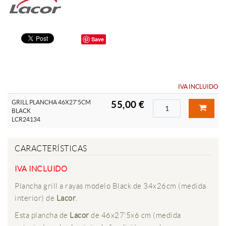
Save
IVA INCLUIDO
GRILL PLANCHA 46X27'5CM
55,00 €
BLACK
LCR24134
CARACTERÍSTICAS
IVA INCLUIDO
Plancha grill a rayas modelo Black de 34x26cm (medida
interior) de
Lacor
.
Esta plancha de
Lacor
de 46x27'5x6 cm (medida