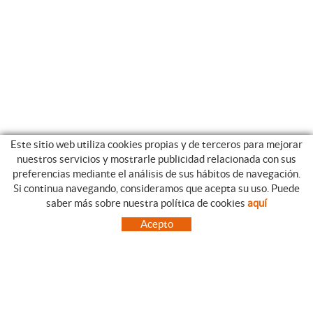
Este sitio web utiliza cookies propias y de terceros para mejorar
nuestros servicios y mostrarle publicidad relacionada con sus
preferencias mediante el análisis de sus hábitos de navegación.
Si continua navegando, consideramos que acepta su uso. Puede
CATEGORIAS
GUIA DE COMPRA
saber más sobre nuestra política de cookies
aquí
EMPRESA
CONDICIONES DE COMPRA
Acepto
NUESTRO BLOG
PAGO
SITUACIÓN
ENVÍO
CONTACTO
CAMBIOS Y DEVOLUCIONES
OFERTAS
NOVEDADES