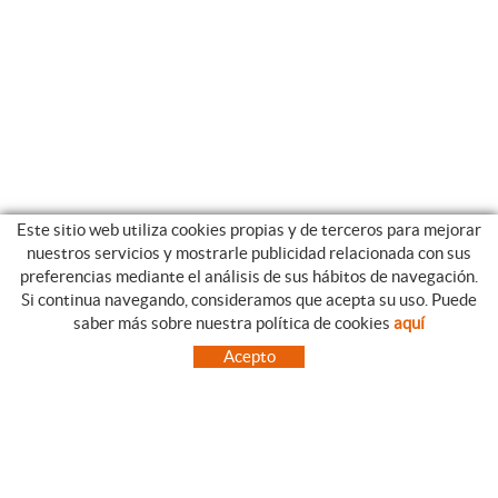
Este sitio web utiliza cookies propias y de terceros para mejorar
nuestros servicios y mostrarle publicidad relacionada con sus
preferencias mediante el análisis de sus hábitos de navegación.
Si continua navegando, consideramos que acepta su uso. Puede
CATEGORIAS
GUIA DE COMPRA
saber más sobre nuestra política de cookies
aquí
EMPRESA
CONDICIONES DE COMPRA
Acepto
NUESTRO BLOG
PAGO
SITUACIÓN
ENVÍO
CONTACTO
CAMBIOS Y DEVOLUCIONES
OFERTAS
NOVEDADES