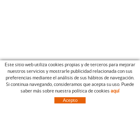
Este sitio web utiliza cookies propias y de terceros para mejorar
nuestros servicios y mostrarle publicidad relacionada con sus
preferencias mediante el análisis de sus hábitos de navegación.
Si continua navegando, consideramos que acepta su uso. Puede
CATEGORIAS
GUIA DE COMPRA
saber más sobre nuestra política de cookies
aquí
EMPRESA
CONDICIONES DE COMPRA
Acepto
NUESTRO BLOG
PAGO
SITUACIÓN
ENVÍO
CONTACTO
CAMBIOS Y DEVOLUCIONES
OFERTAS
NOVEDADES