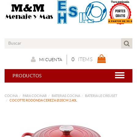
0
ITEMS
MI CUENTA
PRODUCTOS
COCINA
PARA COCINAR
BATERIAS COCINA
BATERIA LE CREUSET
COCOTTE RODONDA CEREZA Ø20CM 2,40L