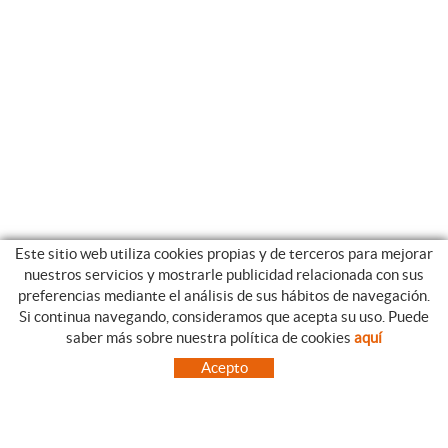
Este sitio web utiliza cookies propias y de terceros para mejorar
nuestros servicios y mostrarle publicidad relacionada con sus
preferencias mediante el análisis de sus hábitos de navegación.
Si continua navegando, consideramos que acepta su uso. Puede
CATEGORIAS
GUIA DE COMPRA
saber más sobre nuestra política de cookies
aquí
EMPRESA
CONDICIONES DE COMPRA
Acepto
NUESTRO BLOG
PAGO
SITUACIÓN
ENVÍO
CONTACTO
CAMBIOS Y DEVOLUCIONES
OFERTAS