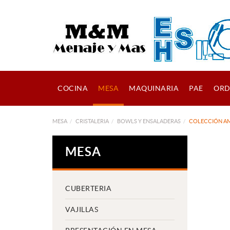
COCINA
MESA
MAQUINARIA
PAE
ORD
MESA
CRISTALERIA
BOWLS Y ENSALADERAS
COLECCIÓN A
MESA
CUBERTERIA
VAJILLAS