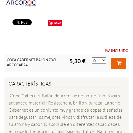
Save
IVA INCLUIDO
COPA CABERNET BALON 70CL
5,30 €
ARCCCAB24
CARACTERÍSTICAS
Copa Cabernet Balón de Arcoroc de borde fino. Kwarx
advanced material: Resistencia, brillo y pureza. La serie
Cabernet es un conjunto muy grande de copas diseñadas
para degustar los mejores vinos y disfrutar la sutileza de
su aroma y sabor. Disponible en diferentes capacidades,
el modelo tiene tres formas básicas: Tulipe, Ballon y Lira.