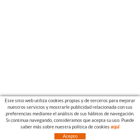
Este sitio web utiliza cookies propias y de terceros para mejorar
nuestros servicios y mostrarle publicidad relacionada con sus
preferencias mediante el análisis de sus hábitos de navegación.
Si continua navegando, consideramos que acepta su uso. Puede
CATEGORIAS
GUIA DE COMPRA
saber más sobre nuestra política de cookies
aquí
EMPRESA
CONDICIONES DE COMPRA
Acepto
NUESTRO BLOG
PAGO