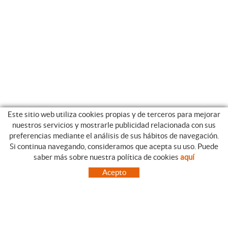
Este sitio web utiliza cookies propias y de terceros para mejorar
nuestros servicios y mostrarle publicidad relacionada con sus
preferencias mediante el análisis de sus hábitos de navegación.
Si continua navegando, consideramos que acepta su uso. Puede
CATEGORIAS
GUIA DE COMPRA
saber más sobre nuestra política de cookies
aquí
EMPRESA
CONDICIONES DE COMPRA
Acepto
NUESTRO BLOG
PAGO
SITUACIÓN
ENVÍO
CONTACTO
CAMBIOS Y DEVOLUCIONES
OFERTAS
NOVEDADES