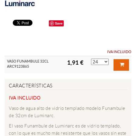
Save
IVA INCLUIDO
VASO FUNAMBULE 32CL
1,91 €
ARC9123865
CARACTERÍSTICAS
IVA INCLUIDO
Vaso de agua alto de vidrio templado modelo Funambule
de 32cm de Luminarc.
El vaso Funambule de Luminarc es de vidrio templado,
con lo que es mucho más resistente que los vasos sin este