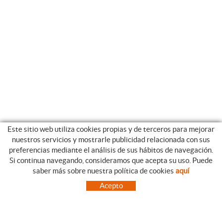
Este sitio web utiliza cookies propias y de terceros para mejorar
nuestros servicios y mostrarle publicidad relacionada con sus
preferencias mediante el análisis de sus hábitos de navegación.
Si continua navegando, consideramos que acepta su uso. Puede
CATEGORIAS
GUIA DE COMPRA
saber más sobre nuestra política de cookies
aquí
EMPRESA
CONDICIONES DE COMPRA
Acepto
NUESTRO BLOG
PAGO
SITUACIÓN
ENVÍO
CONTACTO
CAMBIOS Y DEVOLUCIONES
OFERTAS