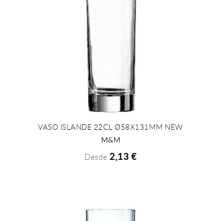
VASO ISLANDE 22CL Ø58X131MM NEW
+ INFO
M&M
2,13 €
Desde