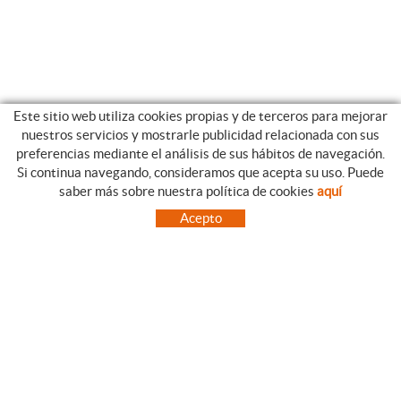
Este sitio web utiliza cookies propias y de terceros para mejorar
nuestros servicios y mostrarle publicidad relacionada con sus
preferencias mediante el análisis de sus hábitos de navegación.
Si continua navegando, consideramos que acepta su uso. Puede
CATEGORIAS
GUIA DE COMPRA
saber más sobre nuestra política de cookies
aquí
EMPRESA
CONDICIONES DE COMPRA
Acepto
NUESTRO BLOG
PAGO
SITUACIÓN
ENVÍO
CONTACTO
CAMBIOS Y DEVOLUCIONES
OFERTAS
NOVEDADES
SÍGUENOS
CONTACTO
FACEBOOK
Via Aurèlia, 1,