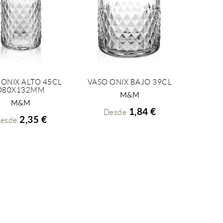
 ONIX ALTO 45CL
VASO ONIX BAJO 39CL
Ø80X132MM
+ INFO
+ INFO
M&M
M&M
1,84 €
Desde
2,35 €
esde