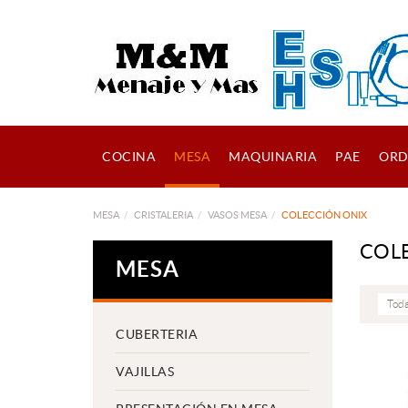
COCINA
MESA
MAQUINARIA
PAE
ORD
MESA
CRISTALERIA
VASOS MESA
COLECCIÓN ONIX
COL
MESA
Toda
CUBERTERIA
VAJILLAS