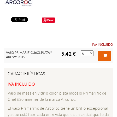
Save
IVA INCLUIDO
VASO PRIMARIFIC 36CL PLATA**
5,42 €
ARC9219015
CARACTERÍSTICAS
IVA INCLUIDO
Vaso de mesa en vidrio color plata modelo Primarific de
Chef&Sommelier de la marca Arcoroc.
El vaso Primarific de Arcoroc tiene un brillo excepcional
ya que está fabricado en krysta que es un cristal que le da