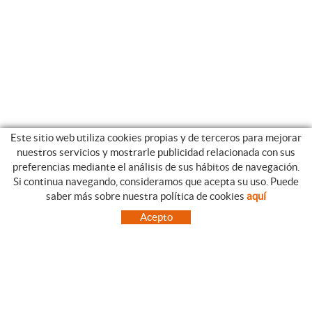
Este sitio web utiliza cookies propias y de terceros para mejorar
nuestros servicios y mostrarle publicidad relacionada con sus
preferencias mediante el análisis de sus hábitos de navegación.
Si continua navegando, consideramos que acepta su uso. Puede
CATEGORIAS
GUIA DE COMPRA
saber más sobre nuestra política de cookies
aquí
EMPRESA
CONDICIONES DE COMPRA
Acepto
NUESTRO BLOG
PAGO
SITUACIÓN
ENVÍO
CONTACTO
CAMBIOS Y DEVOLUCIONES
OFERTAS
NOVEDADES