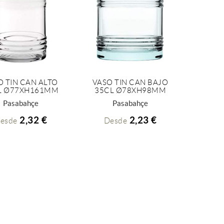
O TIN CAN ALTO
VASO TIN CAN BAJO
L Ø77XH161MM
35CL Ø78XH98MM
+ INFO
+ INFO
Pasabahçe
Pasabahçe
2,32 €
2,23 €
esde
Desde