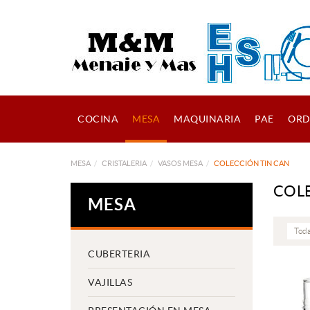
COCINA
MESA
MAQUINARIA
PAE
ORD
MESA
CRISTALERIA
VASOS MESA
COLECCIÓN TIN CAN
COL
MESA
Toda
CUBERTERIA
VAJILLAS