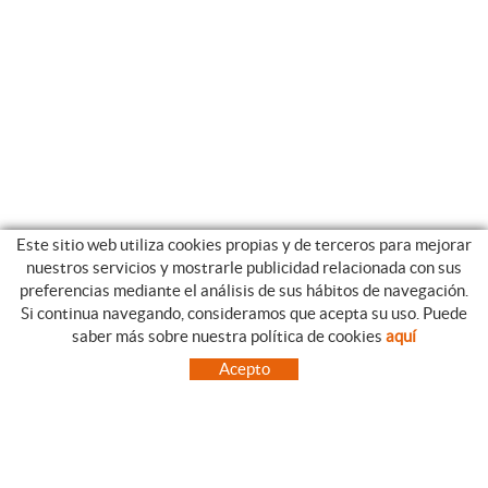
Este sitio web utiliza cookies propias y de terceros para mejorar
nuestros servicios y mostrarle publicidad relacionada con sus
preferencias mediante el análisis de sus hábitos de navegación.
Si continua navegando, consideramos que acepta su uso. Puede
CATEGORIAS
GUIA DE COMPRA
saber más sobre nuestra política de cookies
aquí
EMPRESA
CONDICIONES DE COMPRA
Acepto
NUESTRO BLOG
PAGO
SITUACIÓN
ENVÍO
CONTACTO
CAMBIOS Y DEVOLUCIONES
OFERTAS
NOVEDADES