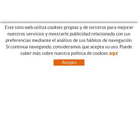
Este sitio web utiliza cookies propias y de terceros para mejorar
nuestros servicios y mostrarle publicidad relacionada con sus
preferencias mediante el análisis de sus hábitos de navegación.
Si continua navegando, consideramos que acepta su uso. Puede
CATEGORIAS
GUIA DE COMPRA
saber más sobre nuestra política de cookies
aquí
EMPRESA
CONDICIONES DE COMPRA
Acepto
NUESTRO BLOG
PAGO
SITUACIÓN
ENVÍO
CONTACTO
CAMBIOS Y DEVOLUCIONES
OFERTAS
NOVEDADES
SÍGUENOS
CONTACTO
FACEBOOK
Via Aurèlia, 1,
INSTAGRAM
43840 SALOU (Tarragona)
TWITTER
977 390767