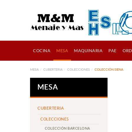
COCINA
MESA
MAQUINARIA
PAE
ORD
MESA
CUBERTERIA
COLECCIONES
COLECCIÓN SIENA
MESA
CUBERTERIA
COLECCIONES
COLECCIÓN BARCELONA