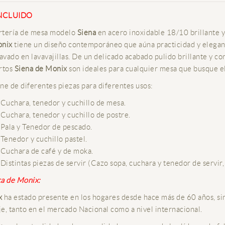
INCLUIDO
tería de mesa modelo
Siena
en acero inoxidable 18/10 brillante
onix
tiene un diseño contemporáneo que aúna practicidad y eleganc
lavado en lavavajillas. De un delicado acabado pulido brillante y co
rtos
Siena de Monix
son ideales para cualquier mesa que busque el
ne de diferentes piezas para diferentes usos:
Cuchara, tenedor y cuchillo de mesa.
Cuchara, tenedor y cuchillo de postre.
Pala y Tenedor de pescado.
Tenedor y cuchillo pastel.
Cuchara de café y de moka.
Distintas piezas de servir (Cazo sopa, cuchara y tenedor de servir, 
a de Monix:
x
ha estado presente en los hogares desde hace más de 60 años, sin
e, tanto en el mercado Nacional como a nivel internacional.