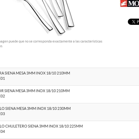
magen puede que no se corresponda exactamente a las características
o.
A SIENA MESA 3MM INOX 18/10 210MM
E01
R SIENA MESA 3MM INOX 18/10 210MM
E02
LO SIENA MESA 3MM INOX 18/10 230MM
E03
LO CHULETERO SIENA 3MM INOX 18/10 225MM
E04