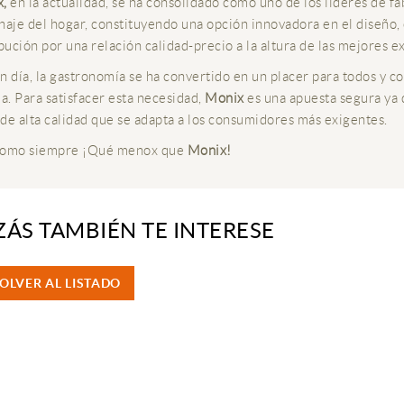
,
en la actualidad, se ha consolidado como uno de los líderes de f
naje del hogar, constituyendo una opción innovadora en el diseño, 
ibución por una relación calidad-precio a la altura de las mejores e
n día, la gastronomía se ha convertido en un placer para todos y co
da. Para satisfacer esta necesidad,
Monix
es una apuesta segura ya 
de alta calidad que se adapta a los consumidores más exigentes.
como siempre ¡Qué menox que
Monix!
ZÁS TAMBIÉN TE INTERESE
OLVER AL LISTADO