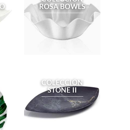
CO
ROSA BOWLS
COLECCIÓN
STONE II