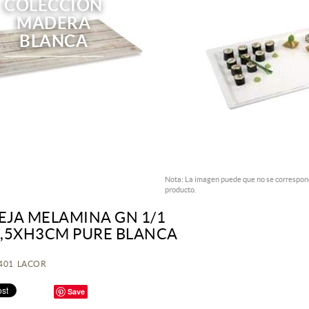
COLECCIÓN
MADERA
BLANCA
Nota: La imagen puede que no se correspond
producto.
JA MELAMINA GN 1/1
,5XH3CM PURE BLANCA
3401 LACOR
Save