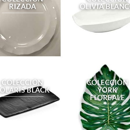
RIZADA
OLIVIA BLAN
COLECCIÓN
COLECCIÓN
OLARIS BLACK
YORK
FLOREALE