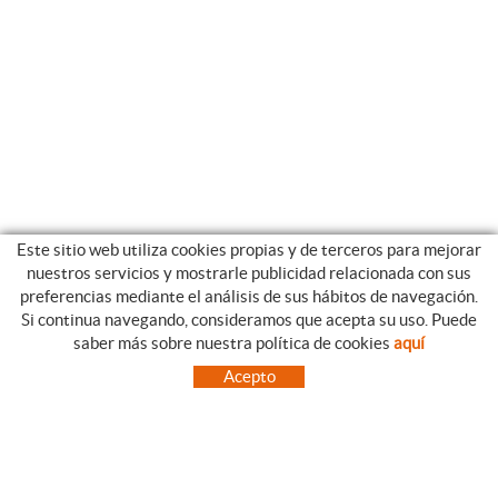
Este sitio web utiliza cookies propias y de terceros para mejorar
nuestros servicios y mostrarle publicidad relacionada con sus
preferencias mediante el análisis de sus hábitos de navegación.
Si continua navegando, consideramos que acepta su uso. Puede
CATEGORIAS
GUIA DE COMPRA
saber más sobre nuestra política de cookies
aquí
EMPRESA
CONDICIONES DE COMPRA
Acepto
NUESTRO BLOG
PAGO
SITUACIÓN
ENVÍO
CONTACTO
CAMBIOS Y DEVOLUCIONES
OFERTAS
NOVEDADES