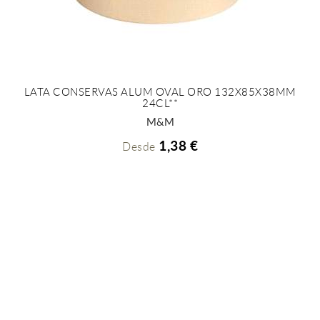
LATA CONSERVAS ALUM OVAL ORO 132X85X38MM
24CL**
+ INFO
M&M
1,38 €
Desde